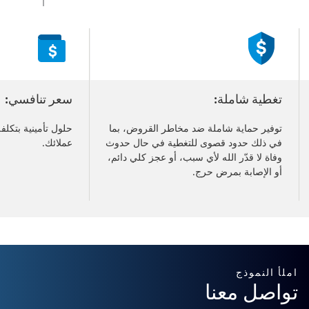
Changed
Current
slide
1
of
3
slides
تغطية شاملة:
سعر تنافسي:
توفير حماية شاملة ضد مخاطر القروض، بما
حلول تأمينية بتكل
في ذلك حدود قصوى للتغطية في حال حدوث
عملائك.​
وفاة لا قدّر الله لأي سبب، أو عجز كلي دائم،
أو الإصابة بمرض حرج.​
املأ النموذج
تواصل معنا