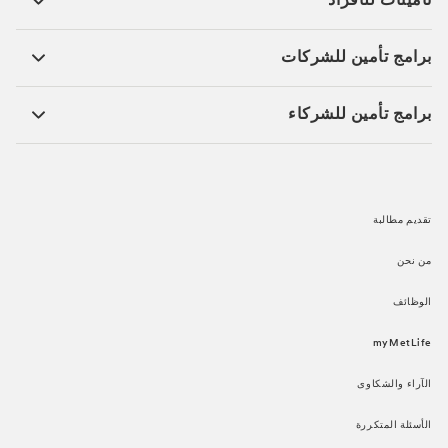
تأمينات للأفراد ​
برامج تأمين للشركات​
برامج تأمين للشركاء​
تقديم مطالبة​
من نحن​
الوظائف​
myMetLife​
الآراء والشكاوى​
الأسئلة المتكررة​