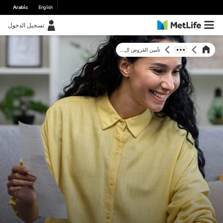
Arabic
English
تسجيل الدخول
تأمين القروض ال...