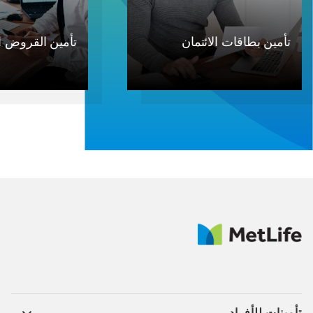
تأمين بطاقات الائتمان
تأمين القروض ال