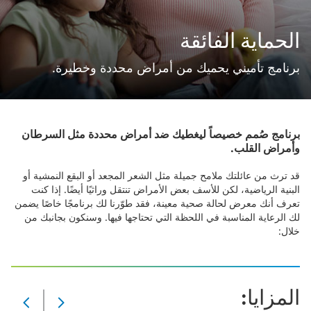
الحماية الفائقة​
برنامج تأميني يحميك من أمراض محددة وخطيرة.​
برنامج صُمم خصيصاً ليغطيك ضد أمراض محددة مثل السرطان
وأمراض القلب.​
قد ترث من عائلتك ملامح جميلة مثل الشعر المجعد أو البقع النمشية أو
البنية الرياضية، لكن للأسف بعض الأمراض تنتقل وراثيًا أيضًا. إذا كنت
تعرف أنك معرض لحالة صحية معينة، فقد طوّرنا لك برنامجًا خاصًا يضمن
لك الرعاية المناسبة في اللحظة التي تحتاجها فيها. وسنكون بجانبك من
خلال:
المزايا:
Slide