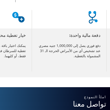
Changed
Current
slide
1
of
4
slides
دفعة مالية واحدة:
خيار تغطية محد
دفع فوري يصل إلى 1,000,000 جنيه مصري
يمكنك اختيار باقة
عند تشخيص أي من الأمراض الحرجة الـ 31
تغطية للسرطان فق
المشمولة بالتغطية.
فقط، أو كليهما.
املأ النموذج
تواصل معنا