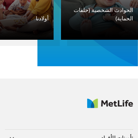
الحوادث الشخصية (حلقات
الحماية)​
أولادنا ​