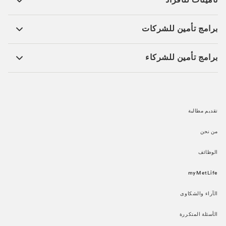
تأمينات للأفراد ​
برامج تأمين للشركات​
برامج تأمين للشركاء​
تقديم مطالبة​
من نحن​
الوظائف​
myMetLife​
الآراء والشكاوى​
الأسئلة المتكررة​