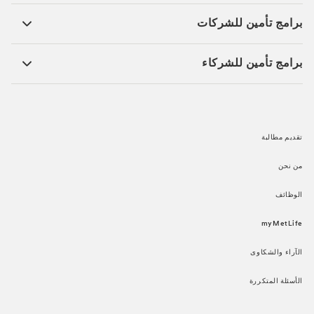
برامج تأمين للشركات​
برامج تأمين للشركاء​
تقديم مطالبة​
من نحن​
الوظائف​
myMetLife​
الآراء والشكاوى​
الأسئلة المتكررة​