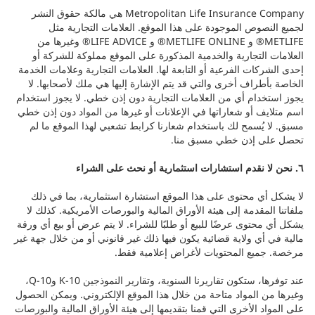
Metropolitan Life Insurance Company هي مالكة حقوق النشر
لجميع النصوص الموجودة على هذا الموقع. العلامات التجارية مثل
METLIFE® و METLIFE ONLINE® و LIFE ADVICE® وغيرها من
العلامات التجارية والخدمية المذكورة على الموقع مملوكة للشركة أو
إحدى الشركات الفرعية أو التابعة لها. العلامات التجارية وعلامات الخدمة
الخاصة بأطراف أخرى والتي قد يتم الإشارة إليها هي ملك لأصحابها. لا
يجوز استخدام أي من العلامات التجارية دون إذن خطي. لا يجوز استخدام
اسم متلايف أو شعاراتها في الإعلانات أو غيرها من المواد دون إذن خطي
مسبق. لا يُسمح لك باستخدام شعارنا كرابط تشعبي لهذا الموقع ما لم
تحصل على إذن خطي مسبق منا.
٦. نحن لا نقدم استشارات استثمارية أو نحث على الشراء
لا يشكل أي محتوى على هذا الموقع استشارة استثمارية، بما في ذلك
ملفاتنا المقدمة إلى هيئة الأوراق المالية والبورصات الأمريكية. كذلك لا
يشكل أي محتوى عرضًا للبيع أو طلبًا للشراء. لا يتم عرض أو بيع أي ورقة
مالية في أي ولاية قضائية يكون فيها ذلك غير قانوني أو من خلال جهة غير
مرخصة. جميع المحتويات لأغراض إعلامية فقط.
عند توفرها، ستكون تقاريرنا السنوية، وتقارير النموذجين 10-K و10-Q،
وغيرها من المواد متاحة من خلال هذا الموقع الإلكتروني. ويمكن الحصول
على المواد الأخرى التي قمنا بتقديمها إلى هيئة الأوراق المالية والبورصات