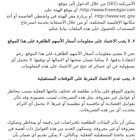
الأمريكية (SEC) من خلال الدخول إلى موقع
http://www.freeedgar.com، أو موقع الهيئة على
http://www.sec.gov، أو بزيارة مقر الهيئة في واشنطن العاصمة أو أحد
مكاتبها الإقليمية المختلفة، أو من خلال الاستعانة بخدمة استرجاع
المستندات للحصول على هذه الملفات نيابةً عنكم.
٧. لا يجب الاعتماد على معلومات أسعار الأسهم الظاهرة على هذا الموقع
نحن لا ننشئ معلومات أسعار الأسهم الظاهرة على هذا الموقع. رغم
اعتقادنا بدقتها، لا يمكننا ضمان صحتها أو اكتمالها أو توقيتها. لا نتحمل أي
مسؤولية عن أي خسائر قد تنتج عن الاعتماد على هذه المعلومات.
٨. يجب عدم الاعتماد المفرط على التوقعات المستقبلية
يحتوي الموقع على بيانات تطلعية قد تختلف نتائجها الفعلية بسبب مخاطر
أو عوامل غير معروفة. مثل هذه التصريحات ليست مضمونة وقد تتأثر
بعوامل اقتصادية أو تنافسية أو تنظيمية أو غيرها. لا نتحمل أي التزام
بتحديث أي من هذه التصريحات.
يمكن أن تتأثر البيانات التطلعية بافتراضات غير دقيقة أو بمخاطر وشكوك
معروفة أو غير معروفة. وستكون العديد من هذه العوامل ذات أهمية في
تحديد نتائجنا المستقبلية الفعلية. وبالتالي، لا يمكن تقديم أي ضمان بأن