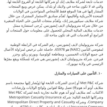
خدمات تابعة لشركة متلايف إنك أو شركاتها التابعة أو الفروع التابعة لها،
والتي قد لا تكون متاحة في ولايتك أو بلدك. يمكن عرض وبيع المنتجات
المشار إليها في هذا الموقع فقط للأشخاص المتواجدين في الولايات
المتحدة الأمريكية وأقاليمها. تُقدَّم صناديق الاستثمار المشترك من خلال
شركة متلايف سيكيوريتيز إنك، وتُقدَّم منتجات التأمين على الحياة المتغيرة
من خلال شركة متروبوليتان لايف إنشورنس. يُرجى استشارة ممثل
خدمات متلايف المالية المحلي للحصول على معلومات حول المنتجات أو
البرامج أو الخدمات التي قد تكون متاحة لك.
شركة متروبوليتان لايف إنشورنس، رقم الشركة في الرابطة الوطنية
لمفوضي التأمين (NAIC) هو 65978، حاصلة على ترخيص لمزاولة الأعمال
في جميع الولايات الخمسين، ومقاطعة كولومبيا، وبورتو ريكو، وجزر
فيرجن. شركة متروبوليتان لايف إنشورنس هي شركة مُسجَّلة ويقع مقرّها
الرئيسي في ولاية نيويورك.
١٠. التأمين على السيارات والمنازل
شركة Met P&C أو إحدى الشركات التابعة لها (ويُشار إليها مجتمعة باسم
متلايف أوتو آند هوم®) تعمل وفقًا لقوانين ولوائح الولايات وإرشادات
الاكتتاب. تُعد متلايف أوتو آند هوم علامة تجارية تابعة لشركة Met P&C
وشركاتها التابعة التالية: شركة Metropolitan Casualty Insurance
Company، وشركة Metropolitan Direct Property and Casualty
Insurance Company (شهادة السلطة في كاليفورنيا: 6730؛ ووريك،