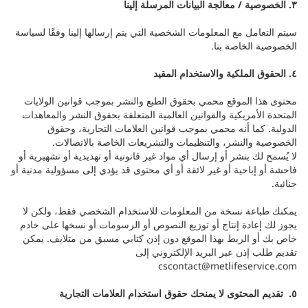
٣. الخصوصية / معالجة البيانات المرسلة إلينا
سيتم التعامل مع المعلومات الشخصية التي يتم إرسالها إلينا وفقًا لسياسة
الخصوصية الخاصة بنا.
٤. الحقوق الملكية والاستخدام المقيد
محتوى هذا الموقع محمي بحقوق الطبع والنشر بموجب قوانين الولايات
المتحدة الأمريكية والقوانين العالمية المتعلقة بحقوق النشر والمعاهدات
الدولية. كما أنه محمي بموجب قوانين العلامات التجارية، وحقوق
الخصوصية والنشر، والتنظيمات والتشريعات الخاصة بالاتصالات.
لا يُسمح لك بنشر أو إرسال أي مواد غير قانونية أو تهديدية أو تشهيرية أو
فاحشة أو إباحية أو غير لائقة أو أي محتوى قد يؤدي إلى مسؤولية مدنية أو
جنائية.
يمكنك طباعة نسخة من المعلومات للاستخدام الشخصي فقط، ولكن لا
يجوز لك إعادة إنتاج أو توزيع النصوص أو الرسومات أو نسخها على خادم
خاص بك أو الربط بهذا الموقع دون إذن كتابي مسبق من متلايف. يمكن
تقديم طلب إذن عبر البريد الإلكتروني إلى
cscontact@metlifeservice.com
٥. تقديم المحتوى لا يمنحك حقوق استخدام العلامات التجارية