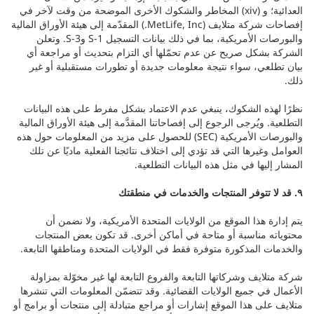
العدائية؛ و (xiv) المخاطر والشكوك الأخرى الموضحة من وقت لآخر في
إفصاحات شركة متلايف (MetLife, Inc.) المقدّمة إلى هيئة الأوراق المالية
والبورصات الأمريكية، بما في ذلك بيانات التسجيل S-1 وS-3. وتعلن
الشركة بشكل صريح عن عدم تحمّلها أي التزام بتحديث أو مراجعة أي
بيان تطلعي، سواء نتيجة معلومات جديدة أو تطورات مستقبلية أو غير
ذلك.
نظرًا لهذه الشكوك، ينبغي عدم الاعتماد بشكل مفرط على هذه البيانات
التطلعية. ويُرجى الرجوع إلى إفصاحاتنا المقدَّمة إلى هيئة الأوراق المالية
والبورصات الأمريكية (SEC) للحصول على مزيد من المعلومات حول هذه
العوامل وغيرها التي قد تؤدي إلى اختلاف نتائجنا الفعلية ماديًا عن تلك
المشار إليها في مثل هذه البيانات التطلعية.
٩. قد لا تتوفر المنتجات والخدمات في منطقتك
يتم إدارة هذا الموقع من الولايات المتحدة الأمريكية، ولا نضمن أن
محتوياته مناسبة أو متاحة في أماكن أخرى. قد تكون بعض المنتجات
والخدمات المذكورة متوفرة فقط في الولايات المتحدة ومناطقها التابعة.
شركة متلايف وشركاتها التابعة والفروع التابعة لها غير مخوّلة بمزاولة
الأعمال في جميع الولايات القضائية. وقد تتضمّن المعلومات التي تنشرها
متلايف على هذا الموقع إشارات أو مراجع متبادلة إلى منتجات أو برامج أو