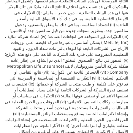
النتائج الموضّحة في هذه البيانات التطلعية سيتم تحقيقها. وتشمل المخاطر
والشكوك التي قد تتسبب في اختلاف النتائج الفعلية ماديًا عن تلك المعبّر
عنها في هذه البيانات التطلعية – دون حصر – ما يلي: (i) التغيّرات في
الأوضاع الاقتصادية العامة، بما في ذلك أداء الأسواق المالية وأسعار
الفائدة؛ (ii) اشتداد المنافسة، بما في ذلك ما يتعلق بالتسعير، ودخول
منافسين جدد، وتطوير منتجات جديدة من قبل منافسين جدد أو قائمين؛
(iii) التغيّرات غير المتوقعة في اتجاهات الصناعة؛ (iv) اعتماد شركة متلايف
(MetLife, Inc.) بشكل أساسي، باعتبارها شركة قابضة، على توزيعات
الأرباح من الشركات التابعة لها للوفاء بالتزامات سداد الديون، والقيود
التنظيمية المفروضة على قدرة تلك الشركات التابعة على دفع هذه الأرباح؛
(v) التدهور في نتائج "الصندوق المغلق" الذي تم إنشاؤه في إطار إعادة
هيكلة شركة التأمين متروبوليتان لايف (Metropolitan Life Insurance
Company)؛ (vi) الخسائر الناتجة عن الكوارث؛ (vii) نتائج التقاضي أو
التحكيم السلبية؛ (viii) التغيّرات التنظيمية أو المحاسبية أو الضريبية التي
قد تؤثر على تكلفة أو طلب منتجات الشركة أو خدماتها؛ (ix) تخفيضات في
تصنيف قدرة الشركة أو الشركات التابعة لها على سداد المطالبات أو
تصنيفها الائتماني أو تصنيف قوتها المالية؛ (x) التغيّرات في سياسات أو
ممارسات وكالات التصنيف الائتماني؛ (xi) الفروقات بين الخبرة الفعلية في
المطالبات والتقديرات المستخدمة في تحديد أسعار منتجات الشركة
وإنشاء الالتزامات الخاصة بمنافع ومستحقات الوثائق المستقبلية؛ (xii)
الفروقات بين الخبرة الفعلية والافتراضات المستخدمة في إنشاء التزامات
متعلقة بطوارئ أو التزامات أخرى؛ (xiii) الآثار الناتجة عن اضطرابات
الأعمال أو الانكماش الاقتصادي بسبب الإرهاب أو غيره من أشكال