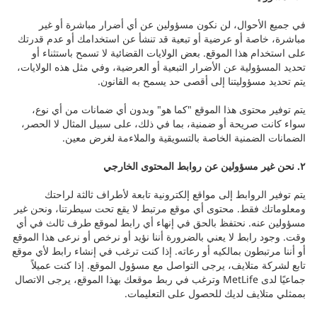
في جميع الأحوال، لن نكون مسؤولين عن أي أضرار مباشرة أو غير
مباشرة، خاصة أو عرضية أو تبعية قد تنشأ عن استخدامك أو عدم قدرتك
على استخدام هذا الموقع. بعض الولايات القضائية لا تسمح باستثناء أو
تحديد المسؤولية عن الأضرار التبعية أو العرضية، وفي مثل هذه الولايات،
يتم تحديد مسؤوليتنا إلى أقصى حد يسمح به القانون.
يتم توفير محتوى هذا الموقع "كما هو" وبدون أي ضمانات من أي نوع،
سواء كانت صريحة أو ضمنية، بما في ذلك، على سبيل المثال لا الحصر،
الضمانات الضمنية الخاصة بالتسويقية والملاءمة لغرض معين.
٢. نحن غير مسؤولين عن روابط المحتوى الخارجي
يتم توفير الروابط إلى مواقع إلكترونية تابعة لأطراف ثالثة لراحتك
ومعلوماتك فقط. محتوى أي موقع مرتبط لا يقع تحت سيطرتنا، ونحن غير
مسؤولين عنه. نحتفظ بالحق في إنهاء أي رابط لموقع طرف ثالث في أي
وقت. وجود رابط لا يعني بالضرورة أننا نؤيد أو نرخص أو نرعى هذا الموقع
أو أننا مرتبطون بمالكيه أو رعاته. إذا كنت ترغب في إنشاء رابط لأي موقع
تابع لشركة متلايف، يرجى التواصل مع مسؤول الموقع. إذا كنت عميلاً
جماعيًا لدى MetLife وترغب في ربط موقعك بهذا الموقع، يرجى الاتصال
بممثلي متلايف لديك للحصول على التعليمات.