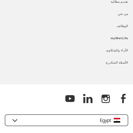
تقديم مطالبة​
من نحن​
الوظائف​
myMetLife​
الآراء والشكاوى​
الأسئلة المتكررة​
Egypt