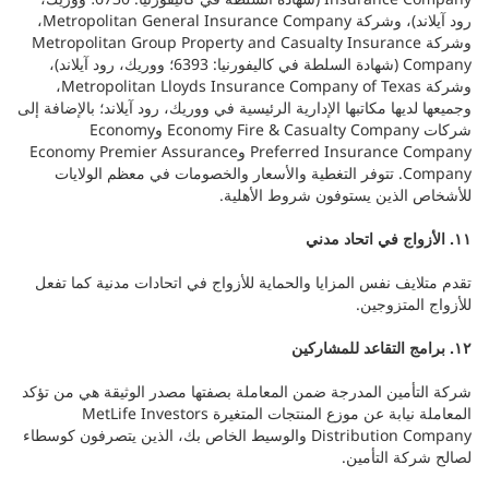
رود آيلاند)، وشركة Metropolitan General Insurance Company،
وشركة Metropolitan Group Property and Casualty Insurance
Company (شهادة السلطة في كاليفورنيا: 6393؛ ووريك، رود آيلاند)،
وشركة Metropolitan Lloyds Insurance Company of Texas،
وجميعها لديها مكاتبها الإدارية الرئيسية في ووريك، رود آيلاند؛ بالإضافة إلى
شركات Economy Fire & Casualty Company وEconomy
Preferred Insurance Company وEconomy Premier Assurance
Company. تتوفر التغطية والأسعار والخصومات في معظم الولايات
للأشخاص الذين يستوفون شروط الأهلية.
١١. الأزواج في اتحاد مدني
تقدم متلايف نفس المزايا والحماية للأزواج في اتحادات مدنية كما تفعل
للأزواج المتزوجين.
١٢. برامج التقاعد للمشاركين
شركة التأمين المدرجة ضمن المعاملة بصفتها مصدر الوثيقة هي من تؤكد
المعاملة نيابة عن موزع المنتجات المتغيرة MetLife Investors
Distribution Company والوسيط الخاص بك، الذين يتصرفون كوسطاء
لصالح شركة التأمين.