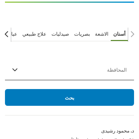
أسنان
الاشعة
بصريات
صيدليات
علاج طبيعي
عيادات
بحث
Showing
د. محمود رشيدى
204