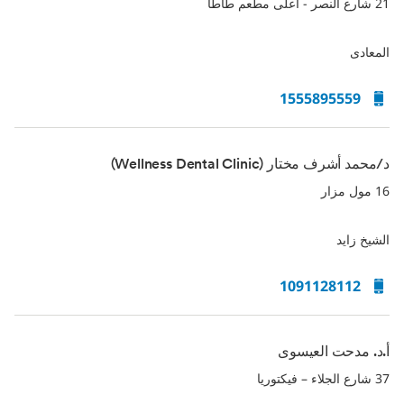
contacts
21 شارع النصر - اعلى مطعم طأطأ
for
أسنان
المعادى
1555895559
د/محمد أشرف مختار (Wellness Dental Clinic)
16 مول مزار
الشيخ زايد
1091128112
أ.د. مدحت العيسوى
37 شارع الجلاء – فيكتوريا