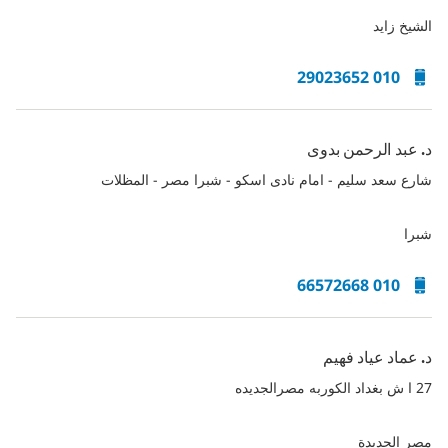
الشيخ زايد
010 29023652
د. عبد الرحمن بدوى
شارع سعد سليم - امام نادى اسكو - شبرا مصر - المظلات
شبرا
010 66572668
د. عماد عياد فهيم
27 ا ش بغداد الكوربه مصرالجديده
مصر الجديدة