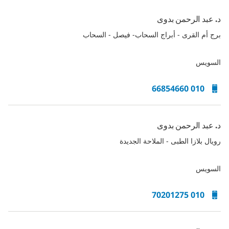
د. عبد الرحمن بدوى
برج أم القرى - أبراج السحاب- فيصل - السحاب
السويس
010 66854660
د. عبد الرحمن بدوى
رويال بلازا الطبى - الملاحة الجديدة
السويس
010 70201275