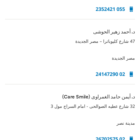
055 2352421
د. أحمد زهير الحوشى
47 شارع كليوباترا – مصر الجديدة
مصر الجديدة
02 24147290
د. أيمن حامد الغمراوى (Care Smile)
32 شارع عطيه الصوالحى - امام السراج مول 3
مدينة نصر
02 26702575