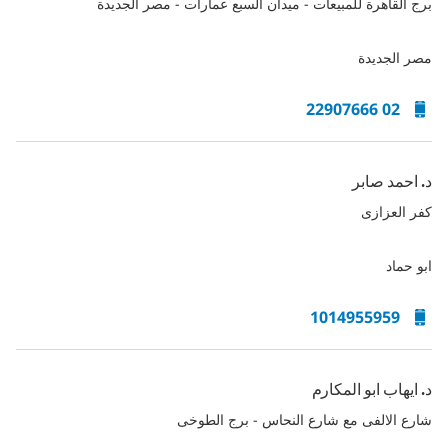
برج القاهرة للمبيعات - ميدان السبع عمارات - مصر الجديدة
مصر الجديدة
02 22907666
د. احمد صابر
كفر العزازى
ابو حماد
1014955959
د. ايهاب ابو المكارم
شارع الالفى مع شارع النحاس - برج الطوخى