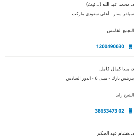
د. محمد عبد الله (د. تيث)
سيلفر ستار - أعلى سعودى ماركت
التجمع الخامس
1200490030
د. مينا كمال كامل
بيزينس بارك - مبنى 6 - الدور السادس
الشيخ زايد
02 38653473
د. هشام عبد الحكم