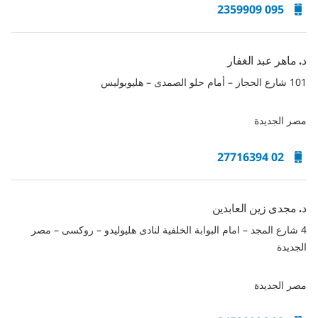
095 2359909
د. ماهر عبد الغفار
101 شارع الحجاز – أمام حلو الصمدى – هليوبوليس
مصر الجديدة
02 27716394
د. مجدى زين العابدين
4 شارع المجد – امام البوابة الخلفية لنادى هليوليدو – روكسى – مصر
الجديدة
مصر الجديدة