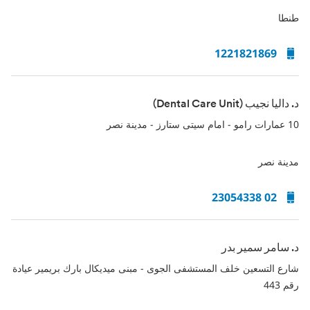
طنطا
1221821869
د. داليا نجيب (Dental Care Unit)
10 عمارات رامو - امام سيتى ستارز - مدينة نصر
مدينة نصر
02 23054338
د. سامر سمير بدر
شارع التسعين خلف المستشفى الجوى - مبنى ميديكال بارك بريمير عيادة
رقم 443