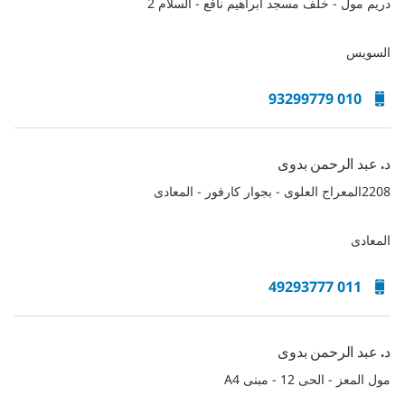
دريم مول - خلف مسجد أبراهيم نافع - السلام 2
السويس
010 93299779
د. عبد الرحمن بدوى
2208المعراج العلوى - بجوار كارفور - المعادى
المعادى
011 49293777
د. عبد الرحمن بدوى
مول المعز - الحى 12 - مبنى A4