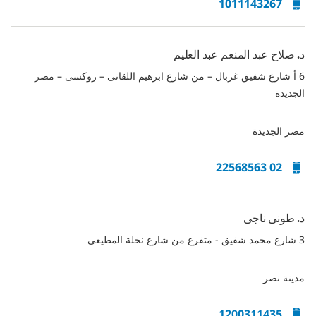
1011143267
د. صلاح عبد المنعم عبد العليم
6 أ شارع شفيق غربال – من شارع ابرهيم اللقانى – روكسى – مصر
الجديدة
مصر الجديدة
02 22568563
د. طونى ناجى
3 شارع محمد شفيق - متفرع من شارع نخلة المطيعى
مدينة نصر
1200311435