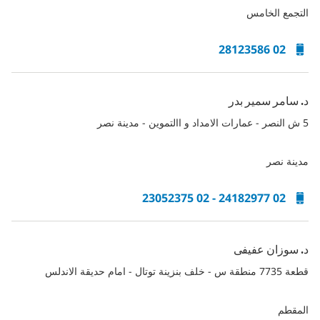
التجمع الخامس
02 28123586
د. سامر سمير بدر
5 ش النصر - عمارات الامداد و االتموين - مدينة نصر
مدينة نصر
02 24182977 - 02 23052375
د. سوزان عفيفى
قطعة 7735 منطقة س - خلف بنزينة توتال - امام حديقة الاندلس
المقطم