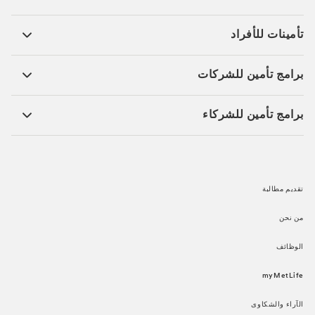
تأمينات للأفراد ​
برامج تأمين للشركات​
برامج تأمين للشركاء​
تقديم مطالبة​
من نحن​
الوظائف​
myMetLife​
الآراء والشكاوى​