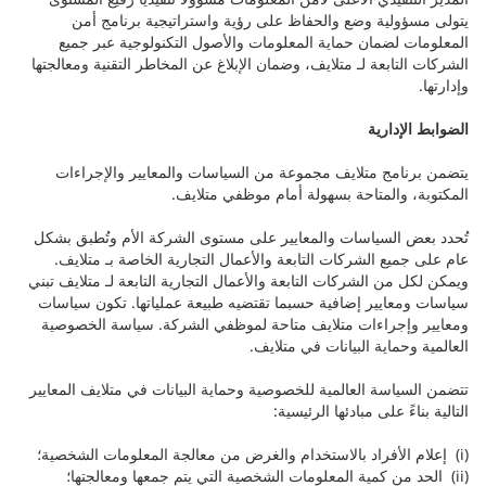
يتولى مسؤولية وضع والحفاظ على رؤية واستراتيجية برنامج أمن
المعلومات لضمان حماية المعلومات والأصول التكنولوجية عبر جميع
الشركات التابعة لـ متلايف، وضمان الإبلاغ عن المخاطر التقنية ومعالجتها
وإدارتها.
الضوابط الإدارية
يتضمن برنامج متلايف مجموعة من السياسات والمعايير والإجراءات
المكتوبة، والمتاحة بسهولة أمام موظفي متلايف.
تُحدد بعض السياسات والمعايير على مستوى الشركة الأم وتُطبق بشكل
عام على جميع الشركات التابعة والأعمال التجارية الخاصة بـ متلايف.
ويمكن لكل من الشركات التابعة والأعمال التجارية التابعة لـ متلايف تبني
سياسات ومعايير إضافية حسبما تقتضيه طبيعة عملياتها. تكون سياسات
ومعايير وإجراءات متلايف متاحة لموظفي الشركة. سياسة الخصوصية
العالمية وحماية البيانات في متلايف.
تتضمن السياسة العالمية للخصوصية وحماية البيانات في متلايف المعايير
التالية بناءً على مبادئها الرئيسية:
(i) إعلام الأفراد بالاستخدام والغرض من معالجة المعلومات الشخصية؛
(ii) الحد من كمية المعلومات الشخصية التي يتم جمعها ومعالجتها؛