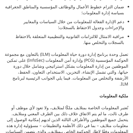
ضمان التزام خطوط الأعمال والوظائف المؤسسية والمناطق الجغرافية
بسياسة إدارة المعلومات؛
دعم الإدارة الفعالة للمعلومات من خلال السياسات والمعايير
والإجراءات وجدول الاحتفاظ بالسجلات؛
مراقبة الامتثال للالتزامات القانونية والتنظيمية المتعلقة بالاحتفاظ
بالسجلات والتخلص منها.
تعمل وحدة برنامج إدارة دورة حياة المعلومات (ILM) بالتعاون مع مجموعة
الحوكمة المؤسسية (PCG) وإدارة أمن المعلومات (InfoSec) على تمكين
الموظفين من إدارة المعلومات بشكل استراتيجي وشامل خلال دورة
حياتها، والتي تشمل الإنشاء، التخزين، الاستخدام، التعاون، الحفظ،
الأرشفة والتخلص من المعلومات. فيما يلي الجوانب الرئيسية لبرنامج
ILM.
ملكية المعلومات
تُعتبر المعلومات الخاصة بمتلايف ملكًا لمتلايف، ولا تعود لأي موظف أو
طرف ثالث، ما لم يتم الاتفاق خلاف ذلك بين الطرف المعني ومتلايف.
يتحمل جميع الموظفين والأطراف الثالثة الذين لديهم إمكانية الوصول إلى
معلومات متلايف – بما في ذلك الأنظمة والتطبيقات – مسؤولية إدارة هذه
المعلومات وفقًا لإطار الحوكمة الخاص بـمتلايف، والذي يتضمن السياسات