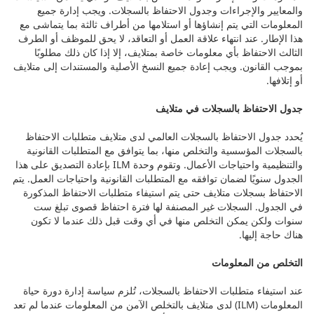
والمعايير والإجراءات وجدول الاحتفاظ بالسجلات. ويجب إدارة جميع
المعلومات التي يتم إنشاؤها أو استلامها من أطراف ثالثة بما يتماشى مع
هذا الإطار. عند انتهاء علاقة العمل أو التعاقد، لا يحق للموظف أو الطرف
الثالث الاحتفاظ بأي معلومات خاصة بمتلايف، إلا إذا كان ذلك مطلوبًا
بموجب القانون. ويجب إعادة جميع النسخ الأصلية والمستندات إلى متلايف
أو إتلافها.
جدول الاحتفاظ بالسجلات في متلايف
يُحدد جدول الاحتفاظ بالسجلات العالمي لدى متلايف متطلبات الاحتفاظ
بالسجلات المؤسسية والتخلص منها، بما يتوافق مع المتطلبات القانونية
والتنظيمية واحتياجات الأعمال. وتقوم وحدة ILM بإعادة التصديق على هذا
الجدول سنويًا لضمان توافقه مع المتطلبات القانونية واحتياجات العمل. يتم
الاحتفاظ بسجلات متلايف حتى يتم استيفاء متطلبات الاحتفاظ المذكورة
في الجدول. السجلات غير المصنفة لها فترة احتفاظ قصوى تبلغ ست
سنوات ولكن يمكن التخلص منها في أي وقت قبل ذلك عندما لا تكون
هناك حاجة إليها.
التخلص من المعلومات
عند استيفاء متطلبات الاحتفاظ بالسجلات، تُلزم سياسة إدارة دورة حياة
المعلومات (ILM) لدى متلايف بالتخلص الآمن من المعلومات عندما لم تعد