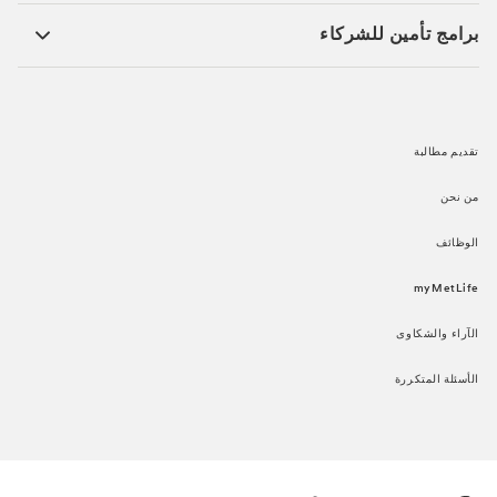
برامج تأمين للشركاء​
تقديم مطالبة​
من نحن​
الوظائف​
myMetLife​
الآراء والشكاوى​
الأسئلة المتكررة​