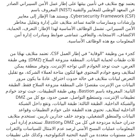
يعتمد نهج متلايف في تأمين بيئتها على إطار عمل الأمن السيبراني الصادر
عن المعهد الوطني للمعايير والتقنية (NIST) المعروف باسم
Cybersecurity Framework (CSF). ويستند هذا الإطار إلى معايير
وإرشادات وممارسات قائمة تساعد متلايف على إدارة وتقليل مخاطر
الأمن السيبراني. تشمل الوظائف الأساسية لهذا الإطار: التعرف، الحماية،
الاكتشاف، الاستجابة، والتعافي. تتماشى ضوابط ومبادرات إدارة أمن
المعلومات مع هذه الوظائف الأساسية.
كجزء من وظيفة "الوقاية" في إطار العمل CSF، تعتمد متلايف نهجًا من
ثلاث طبقات لحماية البيانات. المنطقة منزوعة السلاح (DMZ): وهي طبقة
العرض، حيث توجد الخوادم التي تواجه الإنترنت. وتوفر منطقة يمكن
لمتلايف وضع خوادم المحتوى فيها لتكون متاحة لعملاء الشركة، مع تقليل
التعرض لبيانات متلايف في حالة حدوث اختراق. عادةً ما يكون مرور
البيانات من الإنترنت مقتصرًا على المنطقة منزوعة السلاح فقط. الطبقة
الثانية: المعروفة باسم Bastion، وهي طبقة التطبيقات، حيث توجد خوادم
تطبيقات الإنترنت، وتستطيع التواصل، ضمن حدود، مع كل من DMZ
والشبكة الداخلية. الطبقة الثالثة: طبقة البيانات، وتقع داخل الشبكة
الداخلية لمتلايف. تحتوي هذه الطبقة على خوادم التطبيقات وقواعد
البيانات والمنطق التشغيلي، وتوجد خلف جدارين ناريين. تستخدم متلايف
جدران حماية مزدوجة في كل من DMZ وBastion. تستخدم إدارة أمن
المعلومات عمليات المسح الأمني لرصد عدم الامتثال للسياسات والثغرات
على مستويات متعددة من البنية التحتية التكنولوجية، وكذلك على تطبيقات