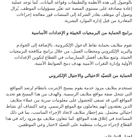
بالوصول إلى هذه الأنظمة والتطبيقات وقواعد البيانات. كما توجد عملية
إعادة مصادقة على مستوى المنصة عند تغيّر مسؤوليات الموظف. يُزال
وصول أي موظف يغادر الشركة إلى المنصات فور معالجة إجراءات
المغادرة من قبل إدارة الموارد البشرية.
برامج الحماية من البرمجيات الخبيثة و الإعدادات الأساسية
تقوم متلايف بحماية نقاط الدخول الإلكترونية، بالإضافة إلى الخوادم
والبريد الإلكتروني ومحطات العمل، من خلال برامج مكافحة البرمجيات
الخبيثة. وتتبع متلايف أفضل الممارسات في القطاع لتكوين الإعدادات
الأولية وإدارة الثغرات الأمنية بهدف دمج الضوابط الأمنية.
الحماية من التصيّد الاحتيالي والاحتيال الإلكتروني
تستخدم متلايف مزود خدمة يقوم بمسح الإنترنت بانتظام لرصد المواقع
التي تنتحل صفة مواقع متلايف الرسمية. والهدف من هذا المسح هو تحديد
المواقع التي قد تسعى للحصول على معلومات سرية من عملاء متلايف
الذين يعتقدون أنهم يتعاملون مع الموقع الرسمي. وعند اكتشاف أي نشاط
احتيالي محتمل، يتم إخطار متلايف لاتخاذ الإجراء المناسب، بما في ذلك
المساعدة في إغلاق هذه المواقع. كما تتعاون متلايف مع مزود رائد في هذا
القطاع لإجراء تدريبات منتظمة على التصيّد لاختبار وعي الموظفين.
اختبار التطبيقات