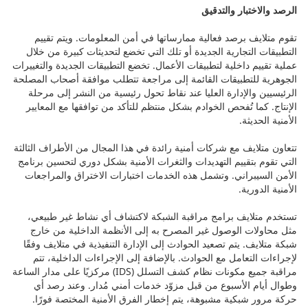
الرصد والاختبار والتدقيق
تقوم متلايف برصد فعالية ممارساتها في أمن المعلومات. ويتم تقييم
التطبيقات التجارية الجديدة أو تلك التي تخضع لتحديثات كبيرة من خلال
عملية تقييم داخلية لتطبيقات الأعمال. تخضع التطبيقات الجديدة والتغييرات
الجوهرية للتطبيقات القائمة إلى مراجعة تتطلب موافقة أصحاب المصلحة
الرئيسيين والإدارة العليا عند نقاط تحول رئيسية من النشر إلى مرحلة
الإنتاج. كما تُفحص الخوادم بشكل منتظم للتأكد من توافقها مع المعايير
الأمنية الحديثة.
تتعاون متلايف مع شركات أمنية رائدة في هذا المجال من الأطراف الثالثة
التي تقوم بتقييم التهديدات والثغرات الأمنية بشكل دوري لتحسين برنامج
الأمن السيبراني. وتشمل هذه الخدمات اختبارات الاختراق والمراجعات
الأمنية الدورية.
تستخدم متلايف برامج مراقبة الشبكة لاكتشاف أي نشاط غير طبيعي،
مثل محاولات الوصول غير المصرح به إلى الأنظمة الداخلية من خارج
شبكة متلايف. يتم تصعيد الحوادث إلى الإدارة التنفيذية في متلايف وفقًا
لإجراءات التعامل مع الحوادث. بالإضافة إلى الإجراءات الداخلية، تتم
مراقبة جميع مكونات نظام كشف التسلل (IDS) مركزيًا على مدار الساعة
وطوال أيام الأسبوع من قبل مزوّد خدمات أمني مُدار. وعند رصد أي
حركة مرور شبكية مشبوهة، يتم إخطار الفرق الأمنية المختصة فورًا.