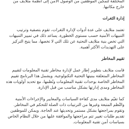
المختلفة لتمكين الموظفين من الوصول الآمن إلى أنظمة متلايف من
خارج مكاتبها.
إدارة الثغرات
تعتمد متلايف على عدة أدوات لإدارة الثغرات، تقوم بتصفية وترتيب
التنبيهات الأمنية حسب مستوى الخطورة. يساعد ذلك في تمييز التنبيهات
التي تخص بنية متلايف التحتية عن تلك التي لا تخصها، مما يتيح التركيز
على التهديدات الأكثر أهمية.
تقييم المخاطر
قامت متلايف بتطوير إطار عمل لإدارة مخاطر تقنية المعلومات لتقييم
المخاطر المتعلقة ببنيتها التحتية التكنولوجية. ويشمل هذا البرنامج تقييم
المخاطر الخاصة بوحدات تقنية المعلومات ونُظمها، مع تحديد أولويات هذه
المخاطر ومدى إدارتها بشكل مناسب من قبل الإدارة.
كما تقيّم متلايف مدى كفاءة السياسات والمعايير والإجراءات الأمنية
والنُظم المتبعة وغيرها من الترتيبات ذات الصلة للتحكم في المخاطر.
وتقوم بمراجعتها بشكل مستمر وتحديثها عند الحاجة. ويمكن للموظفين
تقديم طلبات تغيير تتم مراجعتها والموافقة عليها من خلال النظام الخاص
بسياسات أمن تقنية المعلومات.