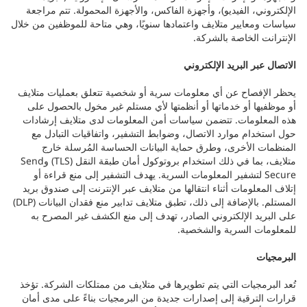
الإلكتروني، الفيديو)، وأجهزة الفاكس، والأجهزة المحمولة. تتم مراجعة
سياسات ومعايير متلايف واعتمادها سنويًا، وهي متاحة للموظفين من خلال
الإنترانت الخاصة بالشركة.
الاتصال عبر البريد الإلكتروني
يحظر الإفصاح عن أي معلومات سرية أو شخصية تتعلق بعمليات متلايف
أو موظفيها أو خدماتها أو أنظمتها لأي مستلم غير مخول بالحصول على
هذه المعلومات. تتضمن سياسات أمن المعلومات لدى متلايف إرشادات
حول استخدام موارد الاتصال، وضوابط التشفير، واتفاقيات التبادل مع
المنظمات الأخرى، وطرق حماية البيانات الحساسة المُرسلة خارج
متلايف، بما في ذلك استخدام بروتوكول أمان طبقة النقل (TLS) وSend
Secure لتشفير المعلومات السرية. يهدف التشفير إلى منع قراءة أو
إتلاف المعلومات أثناء انتقالها من متلايف عبر الإنترنت إلى صندوق بريد
المستلم. بالإضافة إلى ذلك، تطبق متلايف تدابير منع فقدان البيانات (DLP)
على البريد الإلكتروني الصادر، تهدف إلى منع الكشف غير المصرح به
للمعلومات السرية والشخصية.
البرمجيات
تُعد البرمجيات التي يتم تطويرها في متلايف من ممتلكات الشركة. تؤخذ
قرارات الترقية إلى إصدارات جديدة من البرمجيات بناءً على مدى أمان