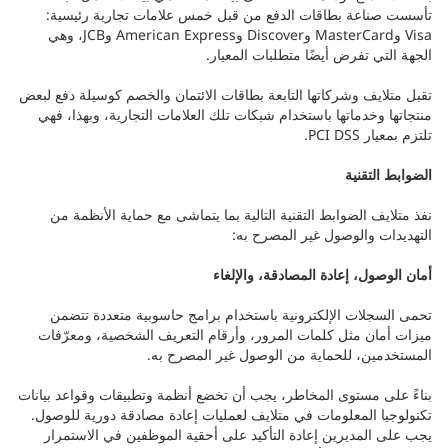
تأسست صناعة بطاقات الدفع من قبل خمس علامات تجارية رئيسية:
Visa وMasterCard وDiscover وAmerican Express وJCB، وهي
الجهة التي تفرض أيضًا متطلبات المعيار.
تقبل متلايف وشركاتها التابعة بطاقات الائتمان والخصم كوسيلة دفع لبعض
منتجاتها وخدماتها باستخدام شبكات تلك العلامات التجارية، وبهذا، فهي
تلتزم بمعيار PCI DSS.
الضوابط التقنية
نفذ متلايف الضوابط التقنية التالية بما يتماشى مع حماية الأنظمة من
التهديدات والوصول غير المصرح به:
أمان الوصول، إعادة المصادقة، والإلغاء
تحمى السجلات الإلكترونية باستخدام برامج حاسوبية متعددة تتضمن
ميزات أمان مثل كلمات المرور، وأرقام التعريف الشخصية، ومعرّفات
المستخدمين، للحماية من الوصول غير المصرح به.
بناءً على مستوى المخاطر، يجب أن تخضع أنظمة وتطبيقات وقواعد بيانات
تكنولوجيا المعلومات في متلايف لعمليات إعادة مصادقة دورية للوصول.
يجب على المديرين إعادة التأكيد على أحقية الموظفين في الاستمرار