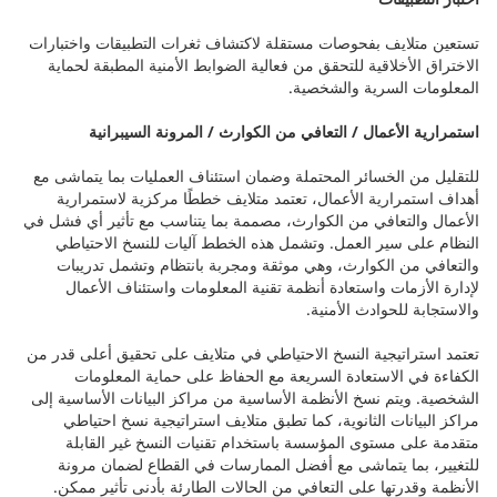
تستعين متلايف بفحوصات مستقلة لاكتشاف ثغرات التطبيقات واختبارات
الاختراق الأخلاقية للتحقق من فعالية الضوابط الأمنية المطبقة لحماية
المعلومات السرية والشخصية.
استمرارية الأعمال / التعافي من الكوارث / المرونة السيبرانية
للتقليل من الخسائر المحتملة وضمان استئناف العمليات بما يتماشى مع
أهداف استمرارية الأعمال، تعتمد متلايف خططًا مركزية لاستمرارية
الأعمال والتعافي من الكوارث، مصممة بما يتناسب مع تأثير أي فشل في
النظام على سير العمل. وتشمل هذه الخطط آليات للنسخ الاحتياطي
والتعافي من الكوارث، وهي موثقة ومجربة بانتظام وتشمل تدريبات
لإدارة الأزمات واستعادة أنظمة تقنية المعلومات واستئناف الأعمال
والاستجابة للحوادث الأمنية.
تعتمد استراتيجية النسخ الاحتياطي في متلايف على تحقيق أعلى قدر من
الكفاءة في الاستعادة السريعة مع الحفاظ على حماية المعلومات
الشخصية. ويتم نسخ الأنظمة الأساسية من مراكز البيانات الأساسية إلى
مراكز البيانات الثانوية، كما تطبق متلايف استراتيجية نسخ احتياطي
متقدمة على مستوى المؤسسة باستخدام تقنيات النسخ غير القابلة
للتغيير، بما يتماشى مع أفضل الممارسات في القطاع لضمان مرونة
الأنظمة وقدرتها على التعافي من الحالات الطارئة بأدنى تأثير ممكن.