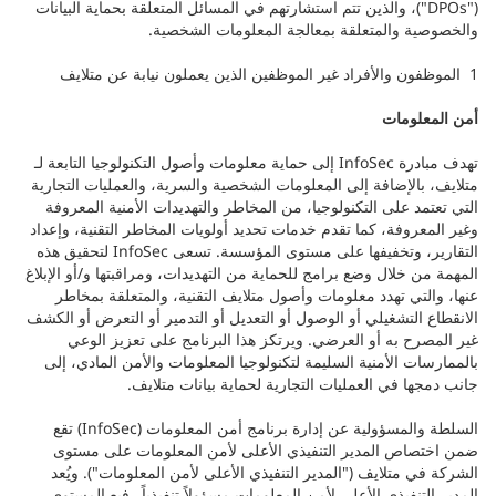
("DPOs")، والذين تتم استشارتهم في المسائل المتعلقة بحماية البيانات
والخصوصية والمتعلقة بمعالجة المعلومات الشخصية.
1 الموظفون والأفراد غير الموظفين الذين يعملون نيابة عن متلايف
أمن المعلومات
تهدف مبادرة InfoSec إلى حماية معلومات وأصول التكنولوجيا التابعة لـ
متلايف، بالإضافة إلى المعلومات الشخصية والسرية، والعمليات التجارية
التي تعتمد على التكنولوجيا، من المخاطر والتهديدات الأمنية المعروفة
وغير المعروفة، كما تقدم خدمات تحديد أولويات المخاطر التقنية، وإعداد
التقارير، وتخفيفها على مستوى المؤسسة. تسعى InfoSec لتحقيق هذه
المهمة من خلال وضع برامج للحماية من التهديدات، ومراقبتها و/أو الإبلاغ
عنها، والتي تهدد معلومات وأصول متلايف التقنية، والمتعلقة بمخاطر
الانقطاع التشغيلي أو الوصول أو التعديل أو التدمير أو التعرض أو الكشف
غير المصرح به أو العرضي. ويرتكز هذا البرنامج على تعزيز الوعي
بالممارسات الأمنية السليمة لتكنولوجيا المعلومات والأمن المادي، إلى
جانب دمجها في العمليات التجارية لحماية بيانات متلايف.
السلطة والمسؤولية عن إدارة برنامج أمن المعلومات (InfoSec) تقع
ضمن اختصاص المدير التنفيذي الأعلى لأمن المعلومات على مستوى
الشركة في متلايف ("المدير التنفيذي الأعلى لأمن المعلومات"). ويُعد
المدير التنفيذي الأعلى لأمن المعلومات مسؤولاً تنفيذياً رفيع المستوى