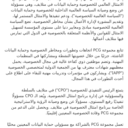
الامتثال العالمي للخصوصية وحماية البيانات في متلايف، وهي مسؤولة
عن وضع وصيانة السياسة العالمية الداخلية للخصوصية وحماية البيانات
("السياسة العالمية للخصوصية")، ودعم تنفيذها والامتثال المستمر لها،
وتقديم المشورة لإدارة الأعمال بشأن مخاطر الخصوصية. تضع السياسة
العالمية للخصوصية مبادئ ومعايير دنيا على مستوى المؤسسة لتسهيل
الامتثال للقوانين والأنظمة المتعلقة بالخصوصية في الدول التي تمارس
فيها متلايف أعمالها.
تتابع مجموعة PCG اتجاهات وتطورات ومخاطر الخصوصية وحماية البيانات
الناشئة، جزئيًا من خلال عضويتها النشطة ومشاركتها في المنظمات
المهنية. وتضم موظفين ذوي كفاءة عالية في مجال الخصوصية، يحمل
معظمهم شهادات معترف بها من الجمعية الدولية لمتخصصي الخصوصية
("IAPP")، ويشاركون في مؤتمرات وتدريبات مهنية للبقاء على اطلاع على
أحدث التطورات في هذا المجال.
يتمتع الرئيس التنفيذي للخصوصية ("CPO") في متلايف بالسلطة
والمسؤولية عن إدارة برنامج امتثال الخصوصية. ويُعد الـ CPO مسؤولًا
تنفيذيًا رفيع المستوى، مسؤولًا عن وضع وصيانة الرؤية والاستراتيجية
الخاصة ببرنامج امتثال الخصوصية في متلايف. ويحصل على الدعم من
مجموعة PCG وقادة الخصوصية المعينين إقليميًا.
تعمل مجموعة PCG بالشراكة مع مسؤولي حماية البيانات المعينين محليًا