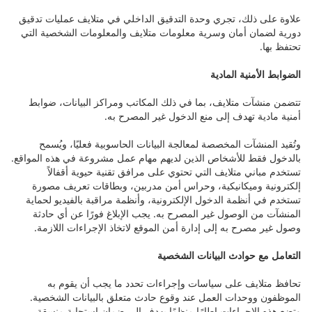
علاوة على ذلك، تجري وحدة التدقيق الداخلي في متلايف عمليات تدقيق
دورية لضمان أمان وسرية معلومات متلايف والمعلومات الشخصية التي
تحتفظ بها.
الضوابط الأمنية المادية
تتضمن منشآت متلايف، بما في ذلك المكاتب ومراكز البيانات، ضوابط
أمنية مادية تهدف إلى منع الدخول غير المصرح به.
وتُقيد المنشآت المخصصة لمعالجة البيانات الحاسوبية فعليًا، ويُسمح
بالدخول فقط للأشخاص الذين لديهم مهام عمل مشروعة في هذه المواقع.
تستخدم مباني متلايف التي تحتوي على مرافق تقنية حيوية أقفالاً
إلكترونية وميكانيكية، وحراس أمن مدربين، وبطاقات تعريف مصورة
تستخدم في أنظمة الدخول الإلكترونية، وأنظمة مراقبة بالفيديو لحماية
المنشآت من الوصول غير المصرح به. يجب الإبلاغ فورًا عن أي حادثة
وصول غير مصرح به إلى إدارة أمن الموقع لاتخاذ الإجراءات اللازمة.
التعامل مع حوادث البيانات الشخصية
تحافظ متلايف على سياسات وإجراءات تحدد ما يجب أن يقوم به
الموظفون ووحدات العمل عند وقوع حادث متعلق بالبيانات الشخصية.
وتضع هذه الإجراءات إطارًا منظمًا يهدف إلى ضمان استجابة منسقة