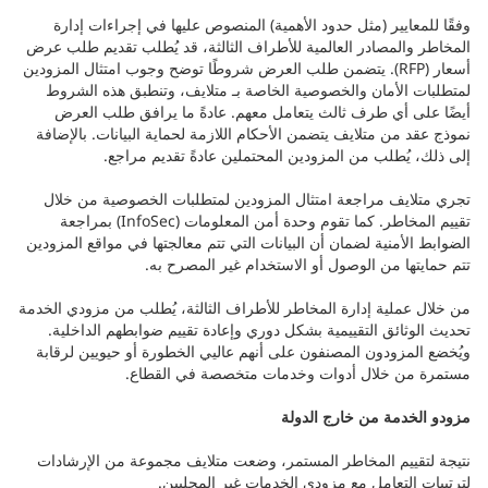
وفقًا للمعايير (مثل حدود الأهمية) المنصوص عليها في إجراءات إدارة
المخاطر والمصادر العالمية للأطراف الثالثة، قد يُطلب تقديم طلب عرض
أسعار (RFP). يتضمن طلب العرض شروطًا توضح وجوب امتثال المزودين
لمتطلبات الأمان والخصوصية الخاصة بـ متلايف، وتنطبق هذه الشروط
أيضًا على أي طرف ثالث يتعامل معهم. عادةً ما يرافق طلب العرض
نموذج عقد من متلايف يتضمن الأحكام اللازمة لحماية البيانات. بالإضافة
إلى ذلك، يُطلب من المزودين المحتملين عادةً تقديم مراجع.
تجري متلايف مراجعة امتثال المزودين لمتطلبات الخصوصية من خلال
تقييم المخاطر. كما تقوم وحدة أمن المعلومات (InfoSec) بمراجعة
الضوابط الأمنية لضمان أن البيانات التي تتم معالجتها في مواقع المزودين
تتم حمايتها من الوصول أو الاستخدام غير المصرح به.
من خلال عملية إدارة المخاطر للأطراف الثالثة، يُطلب من مزودي الخدمة
تحديث الوثائق التقييمية بشكل دوري وإعادة تقييم ضوابطهم الداخلية.
ويُخضع المزودون المصنفون على أنهم عاليي الخطورة أو حيويين لرقابة
مستمرة من خلال أدوات وخدمات متخصصة في القطاع.
مزودو الخدمة من خارج الدولة
نتيجة لتقييم المخاطر المستمر، وضعت متلايف مجموعة من الإرشادات
لترتيبات التعامل مع مزودي الخدمات غير المحليين.