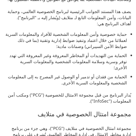
يصف هذا المستند الجوانب الرئيسية لبرنامج الخصوصية العالمي، وحماية
البيانات، وأمن المعلومات التابع لـ متلايف (ويُشار إليه بـ "البرنامج").
أهداف البرنامج هي:
حماية خصوصية وأمن المعلومات الشخصية للأفراد والمعلومات السرية
لعملائنا من خلال اعتماد وتنفيذ ضوابط إدارية وتقنية (بما في ذلك
ضوابط الأمن السيبراني) وضمانات مادية؛
الحماية من التهديدات أو المخاطر المعروفة وغير المعروفة التي تهدد
توفر وسرية وسلامة المعلومات الشخصية والمعلومات السرية
الأخرى؛
الحماية من فقدان أو تدمير أو الوصول غير المصرح به إلى المعلومات
الشخصية والمعلومات السرية الأخرى.
يُدار البرنامج من قبل مجموعة الامتثال للخصوصية ("PCG") ومكتب أمن
المعلومات ("InfoSec").
مجموعة امتثال الخصوصية في متلايف
مجموعة امتثال الخصوصية في متلايف ("PCG")، وهي جزء من برنامج
إدارة مخاطر الامتثال في إدارة المخاطر العالمية، تُشرف على برنامج