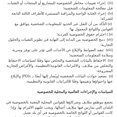
(iii) إجراء تقييمات مخاطر الخصوصية للمشاريع أو المنتجات أو التقنيات
قبل معالجة المعلومات الشخصية؛
(iv) إجراء العناية الواجبة والمراقبة المستمرة للأطراف الثالثة التابعة
للشركة؛
(v) التأكد من أن النقل عبر الحدود للمعلومات الشخصية يتوافق مع
القوانين واللوائح المعمول بها؛
vi) ) احترام حقوق الخصوصية الفردية؛
(vii) دمج الخصوصية من البداية إلى النهاية في تطوير التقنيات والحلول
التجارية؛
(viii) تنفيذ الضوابط والإبلاغ عن الأحداث التي تؤثر على توفر وسرية
وسلامة المعلومات الشخصية؛
(ix) الاحتفاظ بالبيانات الشخصية والتخلص منها وفقًا لسياسات الاحتفاظ
والتخلص من متلايف، والالتزامات القانونية/التنظيمية، والأغراض التجارية
المشروعة؛
(x) تصعيد حوادث البيانات الشخصية (ويُشار إليها أيضًا بـ PDIs) والإبلاغ
عنها واحتواؤها وتقييمها وفقًا للالتزامات القانونية والتنظيمية.
السياسات والإجراءات العالمية والمحلية للخصوصية
يخضع موظفو متلايف وشركاؤها للقوانين المحلية المعنية بالخصوصية في
البلدان التي تمارس فيها متلايف أعمالها، ويجب عليهم الالتزام بها. وإذا
كانت القوانين أو اللوائح الخاصة بالخصوصية في أي بلد تعمل