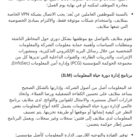
مغادرة الموظف لمكتبه أو في نهاية يوم العمل؛
بالنسبة للموظفين العاملين عن بُعد: يجب الاتصال بشبكة VPN الخاصة
بمتلايف، واستخدام شبكات موثوقة فقط، والالتزام بمبادئ الخصوصية
التي تتبعها متلايف.
تقوم متلايف بالتواصل مع موظفيها بشكل دوري حول المخاطر الناشئة
ومتطلبات السياسات وأهمية حماية معلومات الشركة والمعلومات
الشخصية من خلال رسائل البريد الإلكتروني التذكيرية، ومنشورات
الإنترانت، والتدريبات الطارئة، والقنوات الداخلية التي تديرها كل من
مجموعة الحوكمة المؤسسية (PCG) وإدارة أمن المعلومات (InfoSec).
برنامج إدارة دورة حياة المعلومات (ILM)
عد المعلومات أصل من أصول الشركة، وإدارتها بالشكل الصحيح
يساعد متلايف على تحسين الكفاءة التشغيلية ورضا العملاء، واتخاذ
قرارات أعمال مستنيرة، والامتثال للقوانين واللوائح. لدى متلايف برنامج
عالمي لإدارة دورة حياة المعلومات يشمل كافة أنواع المعلومات بغض
النظر عن كيفية إنشائها أو موقعها أو طريقة تخزينها. يتم تصنيف
المعلومات لدى متلايف إلى فئتين: سجلات وغير سجلات. ويعمل البرنامج
ضمن إطار حوكمة يتضمن:
توفير القيادة والتوجيه اللازمين لإدارة المعلومات كأصل مؤسسي؛