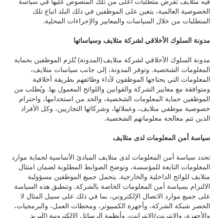
فيه متلايف تفرض متطلبات أعلى من تلك المنصوص عليها في سياسة
الخصوصية العالمية، يتعين على الموظفين في ذلك البلد اتباع تلك
المتطلبات من خلال السياسات والمعايير والإجراءات المحلية.
مدونة السلوك الأخلاقي لشركة متلايف وسياساتها
مدونة السلوك الأخلاقي لشركة متلايف (المدونة) تُلزم الموظفين بحماية
المعلومات الشخصية. وتوفر المدونة، إلى جانب سياسات متلايف،
المعلومات التي يحتاجها الموظفون لأداء وظائفهم بطريقة أخلاقية
ومتوافقة مع معايير الشركة والقوانين واللوائح المعمول بها. ويُطلب من
الموظفين حماية المعلومات الشخصية، والحد من استخدامها، واحترام
خصوصية موظفي متلايف، وعملائها، وشركائها التجاريين، وكل الأفراد
الذين تتم معالجة معلوماتهم الشخصية.
سياسة أمن المعلومات لدى متلايف
تحدد سياسة أمن المعلومات لدى متلايف المبادئ الأساسية لحماية موارد
المعلومات التابعة للمؤسسة، وتوضح الضوابط المطلوبة لضمان امتثال
متلايف للوائح الداخلية والخارجية. يتحمل جميع الموظفين مسؤولية
الالتزام بسياسة أمن المعلومات الخاصة بالشركة. وتنطبق هذه السياسة
على جميع موارد الاتصال الإلكتروني، بما في ذلك على سبيل المثال لا
الحصر شبكة الشركة، وأجهزة الكمبيوتر، ومحطات العمل، والبرمجيات،
والأجهزة، والإنترنت/الإنترانت، وأنظمة الرسائل الإلكترونية (البريد