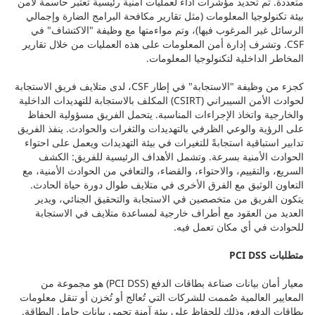
متعددة. تم تحديد مؤشرات أداء لعمليات أمنية رئيسية تعتبر حاسمة لأمن
بيئة تكنولوجيا المعلومات (مثل تقارير مكافحة البرامج الضارة وإجمالي
الرسائل غير المرغوب فيها)، وتم مواءمتها مع وظيفة "الاكتشاف" في
CSF. وتشرف إدارة أمن المعلومات على هذه العمليات من خلال تقارير
المخاطر الداخلية لتكنولوجيا المعلومات.
كجزء من وظيفة "الاستجابة" في إطار CSF، لدى متلايف فريق الاستجابة
لحوادث الأمن السيبراني (CSIRT) المكلف بالاستجابة للتهديدات الداخلية
والخارجية واتخاذ الإجراءات المناسبة. يتحمل الفريق مسؤولية الحفاظ
على الرؤية والوعي الظرفي بالتهديدات والثغرات والحوادث. ينفذ الفريق
تدابير استباقية استجابةً للتغيرات في بيئة التهديدات ويعمل على احتواء
الحوادث الأمنية بسرعة. وتشمل الأهداف الرئيسية للفريق: الكشف
السريع، والتقييم، والاحتواء، والقضاء، والتعافي من الحوادث الأمنية، مع
التعاون الوثيق مع الفرق الأخرى في متلايف طوال دورة حياة الحادث.
يتكون الفريق من متخصصين في الاستجابة والتحقيق الجنائي، ويدير
العديد من العقود مع أطراف خارجية لمساعدة متلايف في الاستجابة
للحوادث في أي مكان تعمل فيه.
متطلبات PCI DSS
معيار أمان بيانات صناعة بطاقات الدفع (PCI DSS) هو مجموعة من
المعايير العالمية صُممت للشركات التي تُعالج أو تُخزن أو تنقل معلومات
بطاقات الدفع، وذلك للحفاظ على بيئة آمنة تحمي بيانات حامل البطاقة.