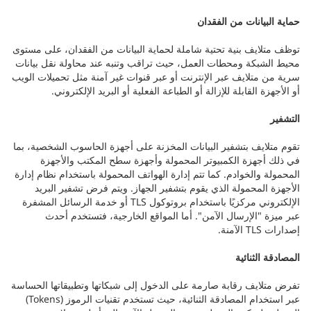
حماية البيانات من الفقدان
توظف متلايف بنية تحتية شاملة لحماية البيانات من الفقدان، على مستوى
محيط الشبكة ومحطات العمل، حيث تراقب وتنبه عند محاولة نقل بيانات
سرية من متلايف عبر الإنترنت أو عبر قنوات غير آمنة مثل تحميلات الويب
أو الأجهزة القابلة للإزالة أو الطباعة الفعلية أو البريد الإلكتروني.
التشفير
تقوم متلايف بتشفير البيانات المخزنة على أجهزة الحاسوب الشخصية، بما
في ذلك أجهزة الكمبيوتر المحمولة وأجهزة سطح المكتب والأجهزة
المحمولة والخوادم. كما تتم إدارة الهواتف المحمولة باستخدام نظام إدارة
الأجهزة المحمولة الذي يقوم بتشفير الجهاز. ويتم فرض تشفير البريد
الإلكتروني مركزيًا باستخدام بروتوكول TLS أو خدمة الرسائل المشفرة
عبر ميزة "الإرسال الآمن". أما المواقع الخارجية، فتستخدم أحدث
إصدارات TLS الآمنة.
المصادقة الثنائية
تفرض متلايف رقابة صارمة على الدخول إلى شبكاتها وتطبيقاتها الحساسة
عبر استخدام المصادقة الثنائية، حيث تستخدم تقنيات الرموز (Tokens)