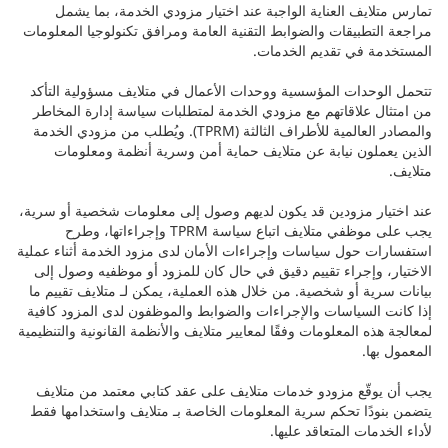
تمارس متلايف العناية الواجبة عند اختيار مزودي الخدمة، بما يشمل
مراجعة التطبيقات والضوابط التقنية العامة ومرافق تكنولوجيا المعلومات
المستخدمة في تقديم الخدمات.
تتحمل الوحدات المؤسسية ووحدات الأعمال في متلايف مسؤولية التأكد
من امتثال علاقاتهم مع مزودي الخدمة لمتطلبات سياسة إدارة المخاطر
والمصادر العالمية للأطراف الثالثة (TPRM). ويُطلب من مزودي الخدمة
الذين يعملون نيابة عن متلايف حماية أمن وسرية أنظمة ومعلومات
متلايف.
عند اختيار مزودين قد يكون لديهم وصول إلى معلومات شخصية أو سرية،
يجب على موظفي متلايف اتباع سياسة TPRM وإجراءاتها، وطرح
استفسارات حول سياسات وإجراءات الأمان لدى مزود الخدمة أثناء عملية
الاختيار، وإجراء تقييم دقيق في حال كان للمزود أو موظفيه وصول إلى
بيانات سرية أو شخصية. من خلال هذه العملية، يمكن لـ متلايف تقييم ما
إذا كانت السياسات والإجراءات والضوابط والموظفون لدى المزود كافية
لمعالجة هذه المعلومات وفقًا لمعايير متلايف والأنظمة القانونية والتنظيمية
المعمول بها.
يجب أن يوقّع مزودو خدمات متلايف على عقد كتابي معتمد من متلايف
يتضمن بنودًا تحكم سرية المعلومات الخاصة بـ متلايف واستخدامها فقط
لأداء الخدمات المتعاقد عليها.