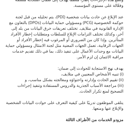
وفعّالة على مستوى المؤسسة.
عند الإبلاغ عن حادث بيانات شخصية (PDI)، يتم تحليله من قبل لجنة
حوكمة الخصوصية (PCG) ومسؤولي حماية البيانات (DPOs) بالتعاون مع
الإدارة القانونية في متلايف. تختلف تعريفات خرق البيانات من بلد إلى
آخر، وكذلك تختلف التزامات الإبلاغ للسلطات ومتطلبات إخطار الأفراد
المتأثرين. وإذا كان من الضروري أو المرغوب فيه إخطار الأفراد أو
الجهات الرقابية، تعمل الجهات المعنية مثل لجنة الامتثال ومسؤولي حماية
البيانات مع وحدات الأعمال على تنفيذ ذلك، بما في ذلك تقديم خدمات
مراقبة الائتمان إن لزم الأمر.
يهدف نهج الاستجابة للحوادث إلى ضمان:
(i) تنبيه الأشخاص المعنيين في متلايف،
(ii) تقييم الحادث وإدارته واحتواؤه ومعالجته بشكل مناسب، و
(iii) مراجعة الأسباب الجذرية والدروس المستفادة وتنفيذ إجراءات
التصحيح لمنع تكرار الحادث.
يتلقى الموظفون تدريبًا على كيفية التعرف على حوادث البيانات الشخصية
والإبلاغ عنها ومنعها.
مزودو الخدمات من الأطراف الثالثة