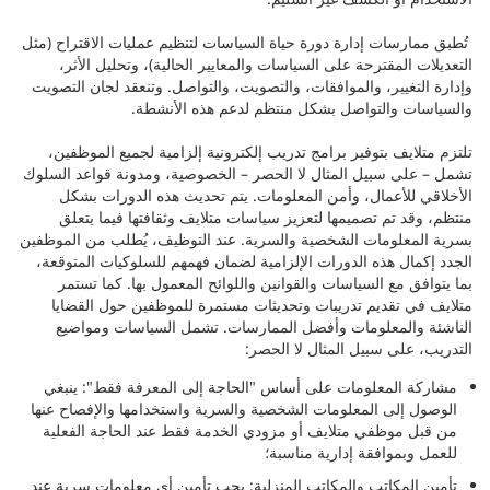
تُطبق ممارسات إدارة دورة حياة السياسات لتنظيم عمليات الاقتراح (مثل
التعديلات المقترحة على السياسات والمعايير الحالية)، وتحليل الأثر،
وإدارة التغيير، والموافقات، والتصويت، والتواصل. وتنعقد لجان التصويت
والسياسات والتواصل بشكل منتظم لدعم هذه الأنشطة.
تلتزم متلايف بتوفير برامج تدريب إلكترونية إلزامية لجميع الموظفين،
تشمل – على سبيل المثال لا الحصر – الخصوصية، ومدونة قواعد السلوك
الأخلاقي للأعمال، وأمن المعلومات. يتم تحديث هذه الدورات بشكل
منتظم، وقد تم تصميمها لتعزيز سياسات متلايف وثقافتها فيما يتعلق
بسرية المعلومات الشخصية والسرية. عند التوظيف، يُطلب من الموظفين
الجدد إكمال هذه الدورات الإلزامية لضمان فهمهم للسلوكيات المتوقعة،
بما يتوافق مع السياسات والقوانين واللوائح المعمول بها. كما تستمر
متلايف في تقديم تدريبات وتحديثات مستمرة للموظفين حول القضايا
الناشئة والمعلومات وأفضل الممارسات. تشمل السياسات ومواضيع
التدريب، على سبيل المثال لا الحصر:
مشاركة المعلومات على أساس "الحاجة إلى المعرفة فقط": ينبغي
الوصول إلى المعلومات الشخصية والسرية واستخدامها والإفصاح عنها
من قبل موظفي متلايف أو مزودي الخدمة فقط عند الحاجة الفعلية
للعمل وبموافقة إدارية مناسبة؛
تأمين المكاتب والمكاتب المنزلية: يجب تأمين أي معلومات سرية عند