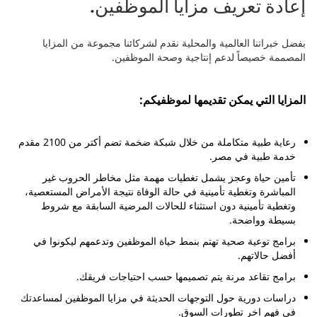
إعادة تعريف مزايا الموظفين.
بفضل خبراتنا العالمية والمحلية نقدم لشركائنا مجموعة من المزايا
المصممة خصيصاً لدعم إنتاجية وصحة الموظفين.​
المزايا التي يمكن تقديمها لموظفيكم:
رعاية طبية متكاملة من خلال شبكة ضخمة تضم أكتر من 2100 مقدم
خدمة طبية في مصر.​
تأمين حياة وعجز يشمل تغطيات مهمة مثل مخاطر الحروب غير
المباشرة وتغطية تأمينية في حالة الوفاة نتيجة الأمراض المستعصية،
وتغطية تأمينية دون استثناء للحالات المرضية السابقة مع شروط
بسيطة وواضحة.​
برامج توعية صحية تهتم بنمط حياة الموظفين وتدعمهم ليكونوا في
أفضل حالاتهم.​
برامج تقاعد مرنة يتم تصميمها حسب احتياجات فريقك.​
دراسات دورية حول التوجهات الحديثة في مزايا الموظفين لمساعدتك
في فهم اخر تطورات السوق.​