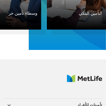
التأمين البنكي
وسطاء تأمين حر​
تأمينات للأفراد ​