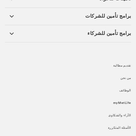
برامج تأمين للشركات​
برامج تأمين للشركاء​
تقديم مطالبة​
من نحن​
الوظائف​
myMetLife​
الآراء والشكاوى​
الأسئلة المتكررة​